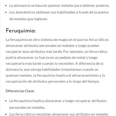
La alomancia se basa en quemar metales para obtener poderes.
Los alománticos obtienen sus habilidades a través de la quema
de metales que ingieren.
Feruquimia:
La feruquimia es otro sistema de magia en el que los ferucráticos
almacenan atributos personales en metales y luego pueden
recuperar esos atributos más tarde. Por ejemplo, un ferucrático
podría almacenar su fuerza en un pedazo de metal y luego
recuperarla más tarde cuando lo necesiten. A diferencia de la
alomancia, que otorga habilidades instantáneas cuando se
queman metales, la feruquimia implica el almacenamiento y la
recuperación de atributos personales a lo largo del tiempo.
Diferencias Clave:
La feruquimia implica almacenar y luego recuperar atributos
personales en metales.
Los ferucráticos necesitan almacenar sus atributos en metales