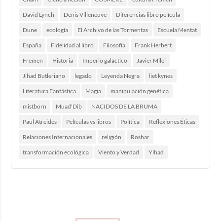
David Lynch
Denis Villeneuve
Diferencias libro película
Dune
ecología
El Archivo de las Tormentas
Escuela Mentat
España
Fidelidad al libro
Filosofía
Frank Herbert
Fremen
Historia
Imperio galáctico
Javier Milei
Jihad Butleriano
legado
Leyenda Negra
liet kynes
Literatura Fantástica
Magia
manipulación genética
mistborn
Muad'Dib
NACIDOS DE LA BRUMA
Paul Atreides
Películas vs libros
Política
Reflexiones Éticas
Relaciones Internacionales
religión
Roshar
transformación ecológica
Viento y Verdad
Yihad