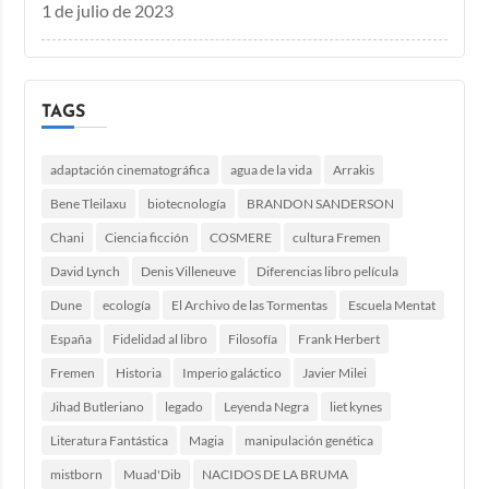
1 de julio de 2023
TAGS
adaptación cinematográfica
agua de la vida
Arrakis
Bene Tleilaxu
biotecnología
BRANDON SANDERSON
Chani
Ciencia ficción
COSMERE
cultura Fremen
David Lynch
Denis Villeneuve
Diferencias libro película
Dune
ecología
El Archivo de las Tormentas
Escuela Mentat
España
Fidelidad al libro
Filosofía
Frank Herbert
Fremen
Historia
Imperio galáctico
Javier Milei
Jihad Butleriano
legado
Leyenda Negra
liet kynes
Literatura Fantástica
Magia
manipulación genética
mistborn
Muad'Dib
NACIDOS DE LA BRUMA