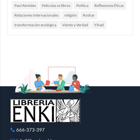
Paul Atreides
Películas vs libros
Política
Reflexiones Éticas
Relaciones Internacionales
religión
Roshar
transformación ecológica
Viento y Verdad
Yihad
666-373-397