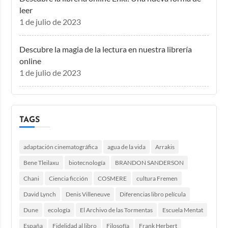
leer
1 de julio de 2023
Descubre la magia de la lectura en nuestra librería
online
1 de julio de 2023
TAGS
adaptación cinematográfica
agua de la vida
Arrakis
Bene Tleilaxu
biotecnología
BRANDON SANDERSON
Chani
Ciencia ficción
COSMERE
cultura Fremen
David Lynch
Denis Villeneuve
Diferencias libro película
Dune
ecología
El Archivo de las Tormentas
Escuela Mentat
España
Fidelidad al libro
Filosofía
Frank Herbert