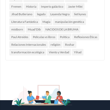
Fremen
Historia
Imperio galáctico
Javier Milei
Jihad Butleriano
legado
Leyenda Negra
liet kynes
Literatura Fantástica
Magia
manipulación genética
mistborn
Muad'Dib
NACIDOS DE LA BRUMA
Paul Atreides
Películas vs libros
Política
Reflexiones Éticas
Relaciones Internacionales
religión
Roshar
transformación ecológica
Viento y Verdad
Yihad