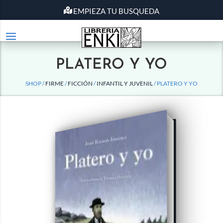
EMPIEZA TU BUSQUEDA
PLATERO Y YO
SHOP /
FIRME
/
FICCIÓN
/
INFANTIL Y JUVENIL
/ PLATERO Y YO