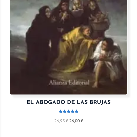
EL ABOGADO DE LAS BRUJAS
Valorado
26,95
€
26,00
€
con
5.00
de 5