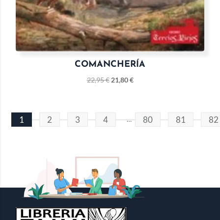
COMANCHERÍA
22,95
€
21,80
€
1
2
3
4
80
81
82
…