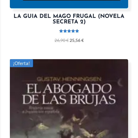
LA GUIA DEL MAGO FRUGAL (NOVELA
SECRETA 2)
Valorado
26,90
€
25,56
€
con
5.00
de 5
¡Oferta!