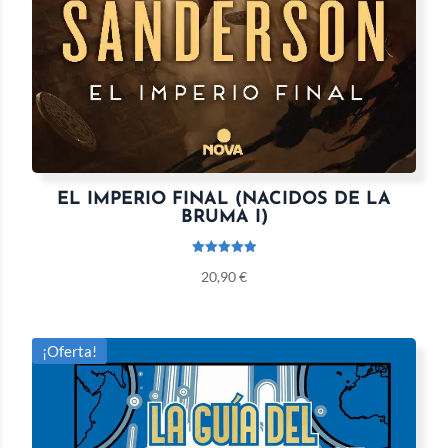
EL IMPERIO FINAL (NACIDOS DE LA
BRUMA I)
Valorado
20,90
€
con
5.00
de 5
¡Oferta!