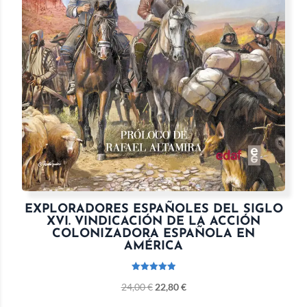
EXPLORADORES ESPAÑOLES DEL SIGLO
XVI. VINDICACIÓN DE LA ACCIÓN
COLONIZADORA ESPAÑOLA EN
AMÉRICA
Valorado
24,00
€
22,80
€
con
5.00
de 5