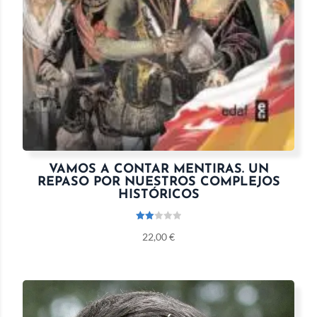
VAMOS A CONTAR MENTIRAS. UN
REPASO POR NUESTROS COMPLEJOS
HISTÓRICOS
Valo
22,00
€
rado
con
2.00
de 5