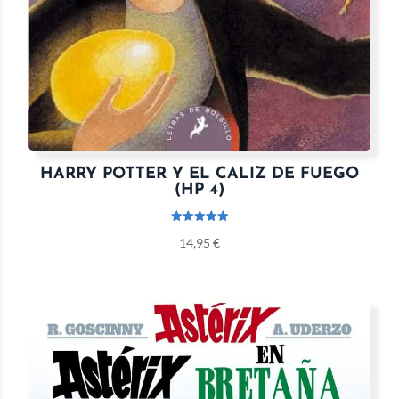
HARRY POTTER Y EL CALIZ DE FUEGO
(HP 4)
Valorado
14,95
€
con
5.00
de 5