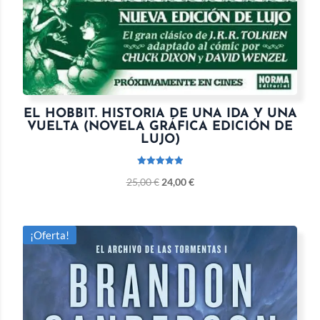
EL HOBBIT. HISTORIA DE UNA IDA Y UNA
VUELTA (NOVELA GRÁFICA EDICIÓN DE
LUJO)
Valorado
25,00
€
24,00
€
con
5.00
de 5
¡Oferta!