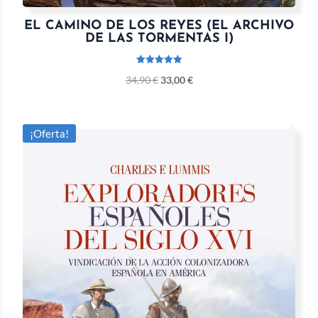
EL CAMINO DE LOS REYES (EL ARCHIVO
DE LAS TORMENTAS I)
Valorado
34,90
€
33,00
€
con
5.00
de 5
¡Oferta!