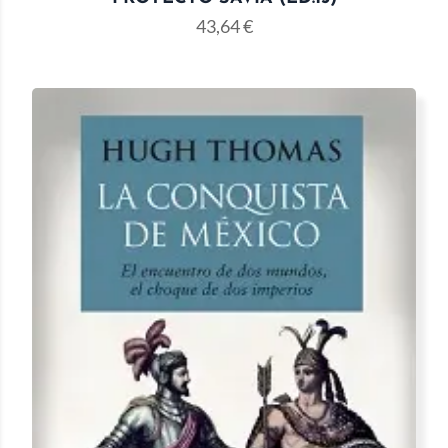
43,64
€