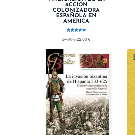
ACCIÓN
COLONIZADORA
ESPAÑOLA EN
AMÉRICA
Valorado
24,00
€
22,80
€
con
5.00
de 5