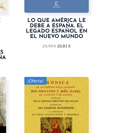
E
LO QUE AMÉRICA LE
DEBE A ESPAÑA. EL
L
LEGADO ESPAÑOL EN
EL NUEVO MUNDO
21,90
€
20,81
€
OS
ÑA
¡Oferta!