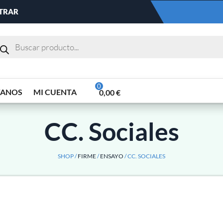
NTRAR
TANOS
MI CUENTA
0,00
€
CC. Sociales
SHOP /
FIRME
/
ENSAYO
/ CC. SOCIALES