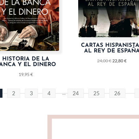
CARTAS HISPANIST
AL REY DE ESPAÑ
HISTORIA DE LA
24,00
€
22,80
€
ANCA Y EL DINERO
19,95
€
2
3
4
24
25
26
…