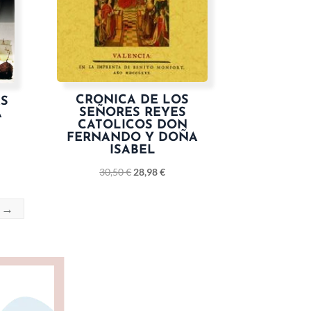
CRONICA DE LOS
AS
SEÑORES REYES
A
CATOLICOS DON
FERNANDO Y DOÑA
ISABEL
30,50
€
28,98
€
→