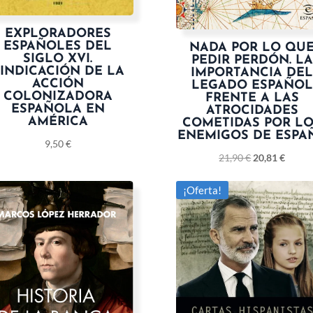
EXPLORADORES
ESPAÑOLES DEL
NADA POR LO QU
SIGLO XVI.
PEDIR PERDÓN. LA
INDICACIÓN DE LA
IMPORTANCIA DE
ACCIÓN
LEGADO ESPAÑOL
COLONIZADORA
FRENTE A LAS
ESPAÑOLA EN
ATROCIDADES
AMÉRICA
COMETIDAS POR L
ENEMIGOS DE ESPA
9,50
€
21,90
€
20,81
€
¡Oferta!