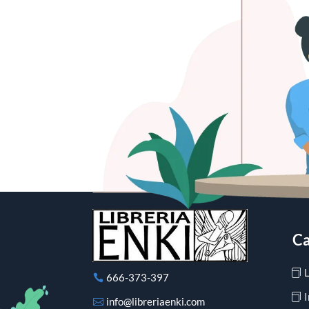
Ca
666-373-397
I
info@libreriaenki.com