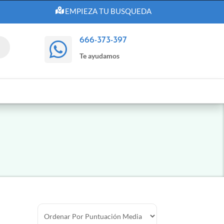
EMPIEZA TU BUSQUEDA
666-373-397

Te ayudamos