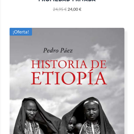
24,95
€
24,00
€
¡Oferta!