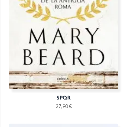
SPQR
27,90
€