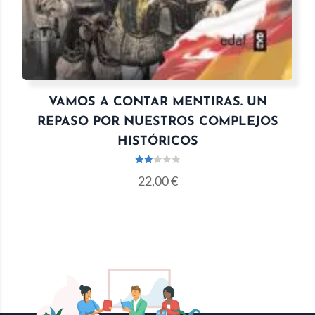
VAMOS A CONTAR MENTIRAS. UN
REPASO POR NUESTROS COMPLEJOS
HISTÓRICOS
Valo
22,00
€
rado
con
2.00
de 5