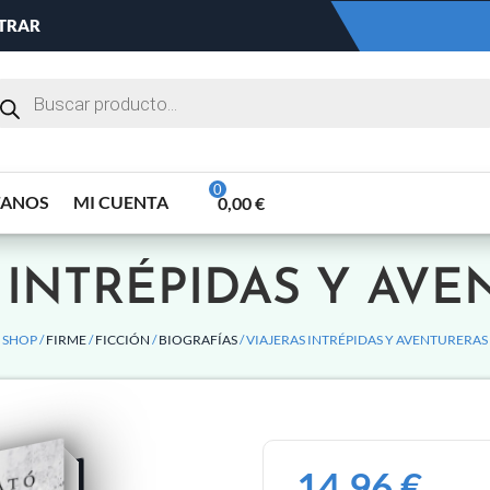
NTRAR
TANOS
MI CUENTA
0,00
€
 INTRÉPIDAS Y AV
SHOP /
FIRME
/
FICCIÓN
/
BIOGRAFÍAS
/ VIAJERAS INTRÉPIDAS Y AVENTURERAS
14,96
€