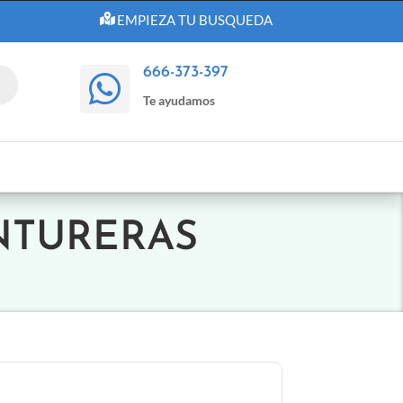
EMPIEZA TU BUSQUEDA
666-373-397

Te ayudamos
ENTURERAS