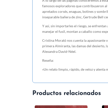
A lo largo de las páginas conoceremos a esta
famosos exploradores que contribuyeron al éx
apretados corsés, enaguas, botines y sombr
inseparable bañera de zinc, Gertrude Bell cena
Y así, sin importarles el riesgo, se enfrenta
manejar el fusil, montan a caballo como ex
Cristina Morató nos cuenta la apasionante vid
primera Almiranta, las damas del desierto, l
Alexandra David-Néel.
Reseña:
«Un relato limpio, rápido, de veloz y atenta 
Productos relacionados