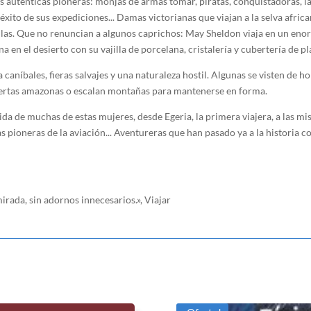
s auténticas pioneras: monjas de armas tomar, piratas, conquistadoras, lad
ito de sus expediciones... Damas victorianas que viajan a la selva africa
illas. Que no renuncian a algunos caprichos: May Sheldon viaja en un en
 en el desierto con su vajilla de porcelana, cristalería y cubertería de pla
n a caníbales, fieras salvajes y una naturaleza hostil. Algunas se visten de
pertas amazonas o escalan montañas para mantenerse en forma.
a de muchas de estas mujeres, desde Egeria, la primera viajera, a las misi
as pioneras de la aviación... Aventureras que han pasado ya a la historia 
mirada, sin adornos innecesarios.», Viajar