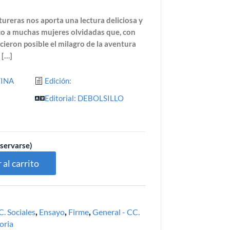
tureras nos aporta una lectura deliciosa y
co a muchas mujeres olvidadas que, con
icieron posible el milagro de la aventura
 […]
TINA
Edición:
Editorial: DEBOLSILLO
7
eservarse)
 al carrito
. Sociales
,
Ensayo
,
Firme
,
General - CC.
oria