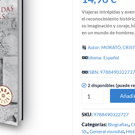
Viajeras intrépidas y aven
el reconocimiento históri
su imaginación y coraje, h
en un mundo de hombres.
Autor: MORATÓ, CRIS
Idioma: Español
ISBN: 978849032272
2 disponibles (puede r
Añadir
SKU:
9788490322727
Categorías:
Biografías
,
CC
SS.
,
General mundial
,
Hist