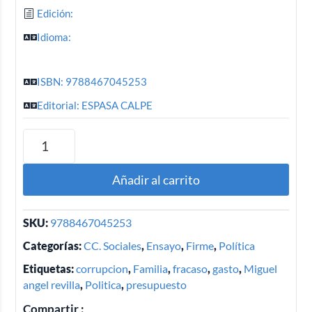
Edición:
Idioma:
ISBN: 9788467045253
Editorial: ESPASA CALPE
Añadir al carrito
SKU:
9788467045253
Categorías:
CC. Sociales
,
Ensayo
,
Firme
,
Política
Etiquetas:
corrupcion
,
Familia
,
fracaso
,
gasto
,
Miguel
angel revilla
,
Politica
,
presupuesto
Compartir :