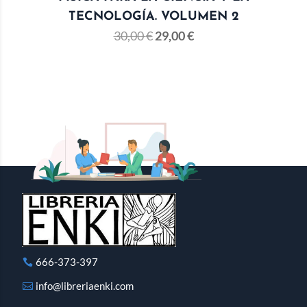
TECNOLOGÍA. VOLUMEN 2
30,00
€
29,00
€
666-373-397
info@libreriaenki.com