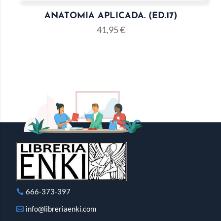
ANATOMIA APLICADA. (ED.17)
41,95
€
666-373-397
info@libreriaenki.com