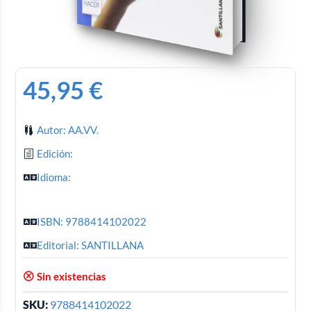
45,95
€
Autor: AA.VV.
Edición:
Idioma:
ISBN: 9788414102022
Editorial: SANTILLANA
Sin existencias
SKU:
9788414102022