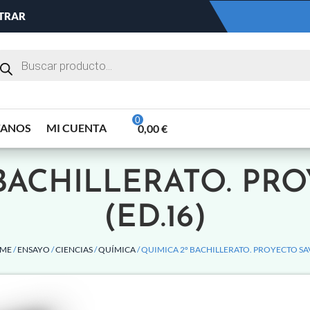
NTRAR
TANOS
MI CUENTA
0,00
€
BACHILLERATO. PR
(ED.16)
RME
/
ENSAYO
/
CIENCIAS
/
QUÍMICA
/ QUIMICA 2º BACHILLERATO. PROYECTO SAV