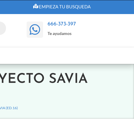
EMPIEZA TU BUSQUEDA
666-373-397

Te ayudamos
OYECTO SAVIA
IA (ED.16)