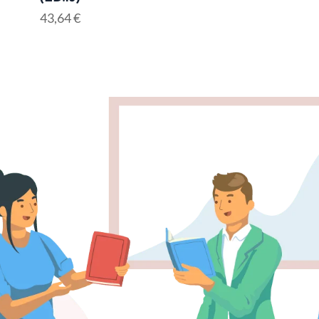
43,64
€