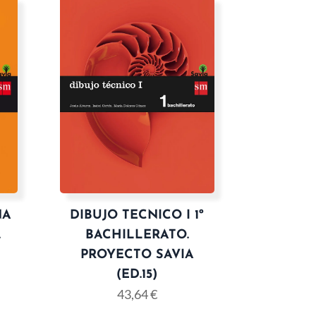
ÑA
DIBUJO TECNICO I 1º
.
BACHILLERATO.
PROYECTO SAVIA
(ED.15)
43,64
€