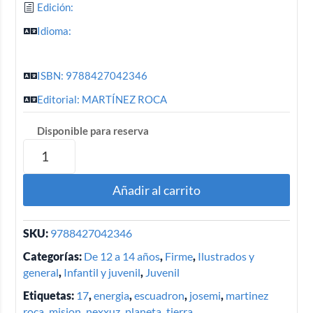
Edición:
Idioma:
ISBN: 9788427042346
Editorial: MARTÍNEZ ROCA
Disponible para reserva
Añadir al carrito
SKU:
9788427042346
Categorías:
De 12 a 14 años
,
Firme
,
Ilustrados y
general
,
Infantil y juvenil
,
Juvenil
Etiquetas:
17
,
energia
,
escuadron
,
josemi
,
martinez
roca
,
mision
,
nexxuz
,
planeta
,
tierra