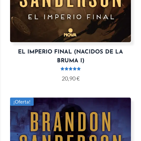
EL IMPERIO FINAL (NACIDOS DE LA
BRUMA I)
Valorado
20,90
€
con
5.00
de 5
¡Oferta!