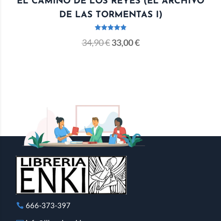
EL CAMINO DE LOS REYES (EL ARCHIVO
DE LAS TORMENTAS I)
Valorado
34,90
€
33,00
€
con
5.00
de 5
666-373-397