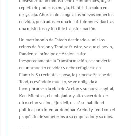
dioses». Antaño famosa sede de inmortales, lugar
repleto de poderosa magia, Elantris ha caído en
desgracia. Ahora solo acoge a los nuevos «muertos
en vida», postrados en una insufrible «no-vida» tras
una misteriosa y terrible transformación.
Un matrimonio de Estado destinado a unir los
reinos de Arelon y Teod se frustra, ya que el novio,
Raoden, el príncipe de Arelon, sufre
inesperadamente la Transformación, se convierte
en un «muerto en vida» y debe refugiarse en
Elantris. Su reciente esposa, la princesa Sarene de
Teod, creyéndolo muerto, se ve obligada a
incorporarse a la vida de Arelon y su nueva capital,
Kae. Mientras, el embajador y alto sacerdote de
otro reino vecino, Fjordell, usará su habilidad
política para intentar dominar Arelod y Teod con el
propósito de someterlos a su emperador y su dios.
-------