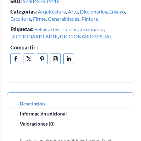
SKU:
9788437634418
Categorías:
Arquitectura
,
Arte
,
Diccionarios
,
Ensayo
,
Escultura
,
Firme
,
Generalidades
,
Pintura
Etiquetas:
Bellas artes - - no fic
,
diccionario
,
DICCIONARIO ARTE
,
DICCIONARIO VISUAL
Compartir :
Descripción
Información adicional
Valoraciones (0)
El arte es un término de múltiples facetas. En el