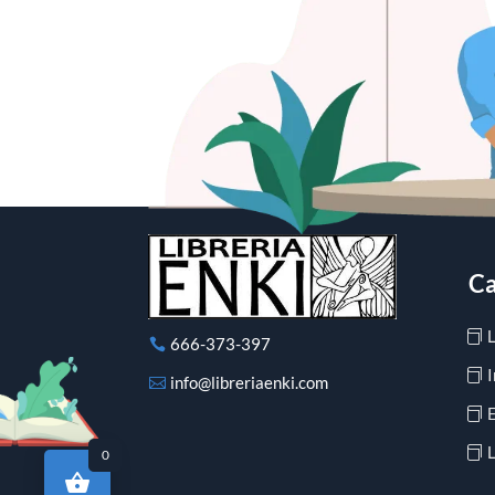
Ca
666-373-397
I
info@libreriaenki.com
L
0