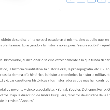
objeto de su disciplina no es el pasado en sí mismo, sino aquello que, en 
 planteamos. Lo asignado a la historia no es, pues, “resurrección” –aquel
el historiador, el diccionario se ciñe estrechamente a lo que funda su car
o, la historia cuantitativa, la historia oral, la prosopografía, etc.); 2. 
eas (la demografía histórica, la historia económica, la historia militar, etc
.) y 6. Las cuestiones históricas y los historiadores que más han contribui
otal de noventa y cinco especialistas –Barral, Bouvier, Detienne, Ferro, G
otros- bajo la dirección de André Burguière, director de estudios de la É
e la revista "Annales".