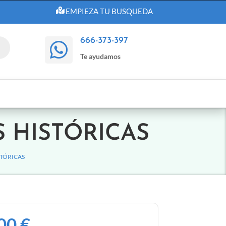
EMPIEZA TU BUSQUEDA
666-373-397

Te ayudamos
S HISTÓRICAS
STÓRICAS
,00
€