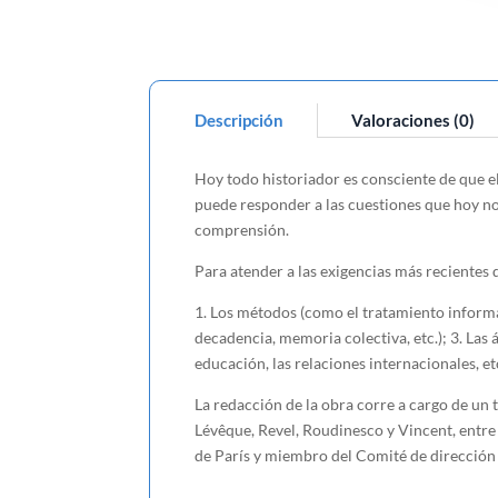
Descripción
Valoraciones (0)
Hoy todo historiador es consciente de que el 
puede responder a las cuestiones que hoy nos
comprensión.
Para atender a las exigencias más recientes d
1. Los métodos (como el tratamiento informátic
decadencia, memoria colectiva, etc.); 3. Las ár
educación, las relaciones internacionales, etc
La redacción de la obra corre a cargo de un t
Lévêque, Revel, Roudinesco y Vincent, entre 
de París y miembro del Comité de dirección d