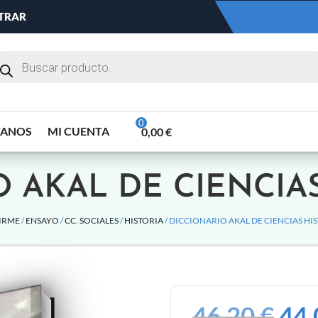
NTRAR
TANOS
MI CUENTA
0,00
€
 AKAL DE CIENCIA
IRME
/
ENSAYO
/
CC. SOCIALES
/
HISTORIA
/ DICCIONARIO AKAL DE CIENCIAS HI
46,20
€
44