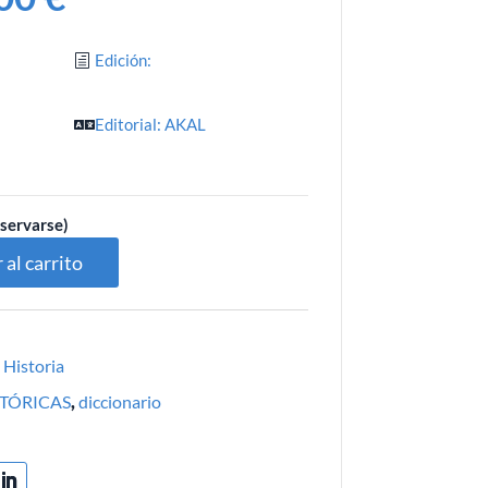
Edición:
Editorial: AKAL
2
eservarse)
 al carrito
,
Historia
STÓRICAS
,
diccionario