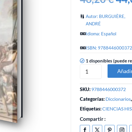
Autor: BURGUIÈRE,
ANDRÉ
Idioma: Español
ISBN: 978844600037
1 disponibles (puede r
Añadir
SKU:
9788446000372
Categorías:
Diccionarios
Etiquetas:
CIENCIAS HI
Compartir :