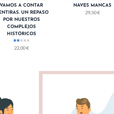
VAMOS A CONTAR
NAVES MANCAS
29,50
€
NTIRAS. UN REPASO
POR NUESTROS
COMPLEJOS
HISTÓRICOS
Valo
22,00
€
rado
con
2.00
de 5