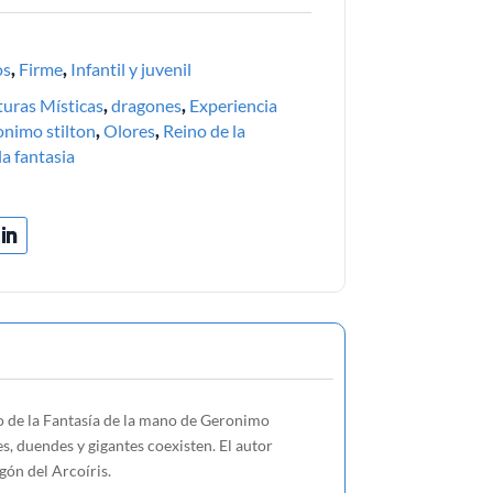
os
,
Firme
,
Infantil y juvenil
turas Místicas
,
dragones
,
Experiencia
onimo stilton
,
Olores
,
Reino de la
 la fantasia
no de la Fantasía de la mano de Geronimo
s, duendes y gigantes coexisten. El autor
gón del Arcoíris.