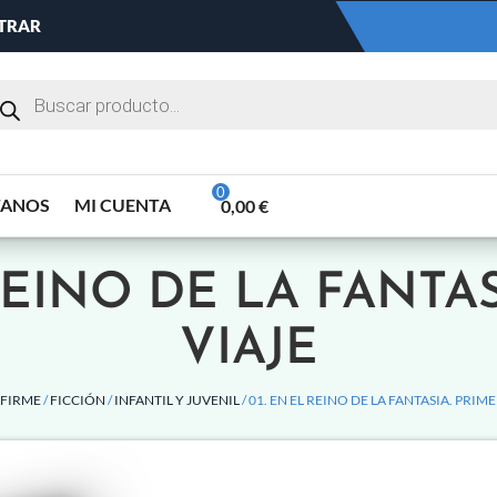
NTRAR
TANOS
MI CUENTA
0,00
€
REINO DE LA FANTA
VIAJE
FIRME
/
FICCIÓN
/
INFANTIL Y JUVENIL
/ 01. EN EL REINO DE LA FANTASIA. PRIME