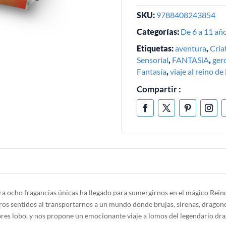
SKU:
9788408243854
Categorías:
De 6 a 11 añ
Etiquetas:
aventura
,
Cria
Sensorial
,
FANTASiA
,
ger
Fantasía
,
viaje al reino de
Compartir :
ora ocho fragancias únicas ha llegado para sumergirnos en el mágico Rei
tros sentidos al transportarnos a un mundo donde brujas, sirenas, dragone
bres lobo, y nos propone un emocionante viaje a lomos del legendario dra