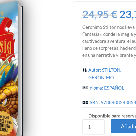
24,95
€
23
Geronimo Stilton nos lleva 
Fantasía», donde la magia y
cautivadora aventura, el 
lleno de sorpresas, haciend
en una narrativa vibrante y
Autor: STILTON,
GERONIMO
Idioma: ESPAÑOL
ISBN: 978840824385
Disponible para reserv
Añadir