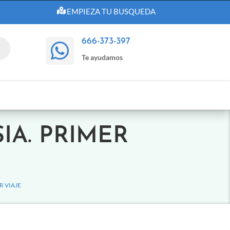
EMPIEZA TU BUSQUEDA
666-373-397

Te ayudamos
SIA. PRIMER
R VIAJE