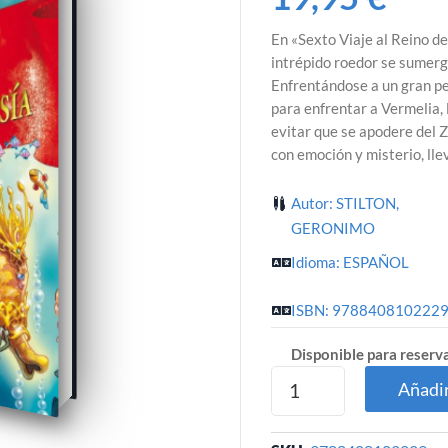
En «Sexto Viaje al Reino de
intrépido roedor se sumer
Enfrentándose a un gran p
para enfrentar a Vermelia, 
evitar que se apodere del Z
con emoción y misterio, llev
Autor: STILTON,
GERONIMO
Idioma: ESPAÑOL
ISBN: 978840810222
Disponible para reserv
Añadir