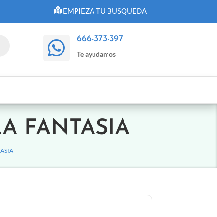
EMPIEZA TU BUSQUEDA
666-373-397

Te ayudamos
LA FANTASIA
TASIA