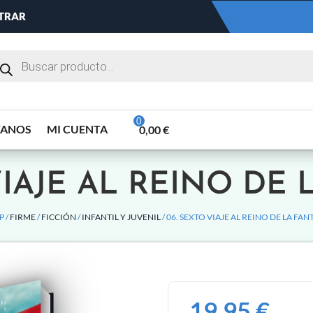
NTRAR
TANOS
MI CUENTA
0,00
€
VIAJE AL REINO DE 
P /
FIRME
/
FICCIÓN
/
INFANTIL Y JUVENIL
/ 06. SEXTO VIAJE AL REINO DE LA FAN
19,95
€