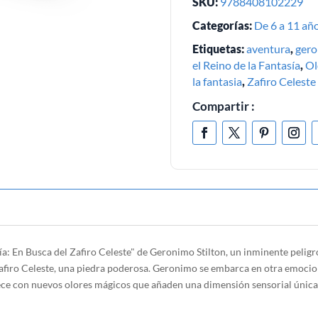
SKU:
9788408102229
Categorías:
De 6 a 11 añ
Etiquetas:
aventura
,
gero
el Reino de la Fantasía
,
Ol
la fantasia
,
Zafiro Celeste
Compartir :
a: En Busca del Zafiro Celeste" de Geronimo Stilton, un inminente peligro
Zafiro Celeste, una piedra poderosa. Geronimo se embarca en otra emocion
uece con nuevos olores mágicos que añaden una dimensión sensorial única