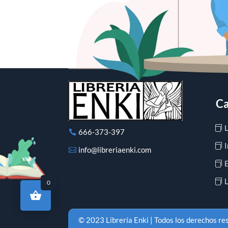
Ca
666-373-397
I
info@libreriaenki.com
L
0
© 2023 Librería Enki | Todos los derechos r