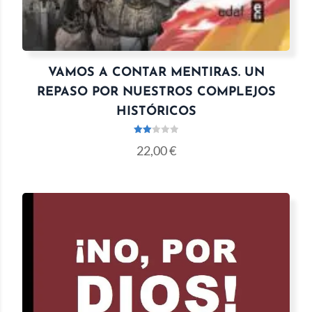
VAMOS A CONTAR MENTIRAS. UN
REPASO POR NUESTROS COMPLEJOS
HISTÓRICOS
Valo
22,00
€
rado
con
2.00
de 5