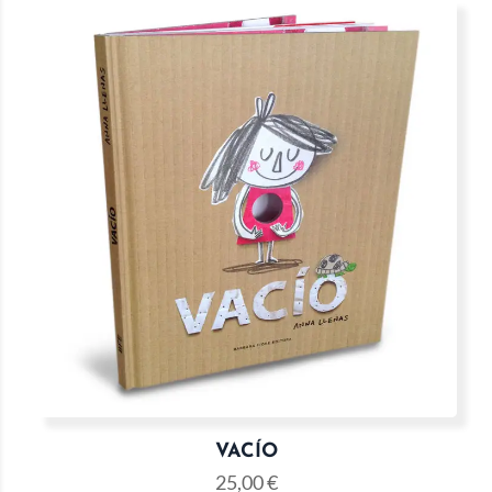
VACÍO
25,00
€