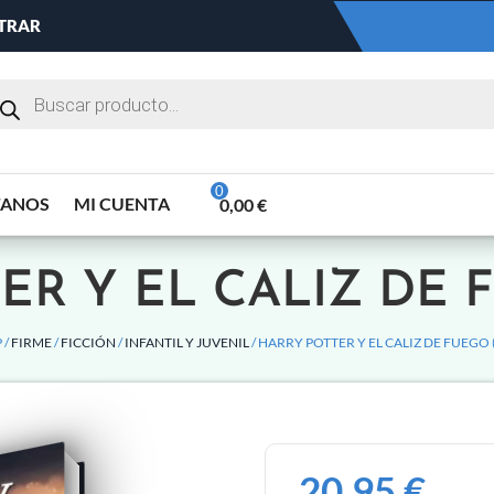
NTRAR
TANOS
MI CUENTA
0,00
€
ER Y EL CALIZ DE F
 /
FIRME
/
FICCIÓN
/
INFANTIL Y JUVENIL
/ HARRY POTTER Y EL CALIZ DE FUEGO (
20,95
€