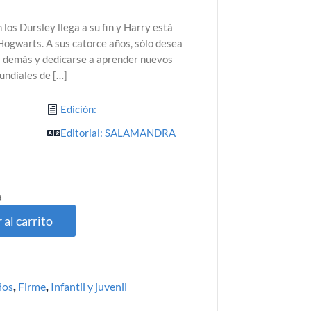
los Dursley llega a su fin y Harry está
Hogwarts. A sus catorce años, sólo desea
s demás y dedicarse a aprender nuevos
Mundiales de […]
Edición:
Editorial: SALAMANDRA
9
a
 al carrito
ños
,
Firme
,
Infantil y juvenil