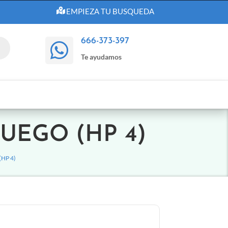
EMPIEZA TU BUSQUEDA
666-373-397

Te ayudamos
UEGO (HP 4)
HP 4)