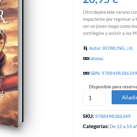
Otro deplorable verano con 
impaciente por regresar a 
ser un joven mago como lo
sortilegios y asistir a los 
Autor: ROWLING, J.K.
Idioma:
ISBN: 978849838634
Disponible para reserv
Añadir
SKU:
9788498386349
Categorías:
De 12 a 14 a