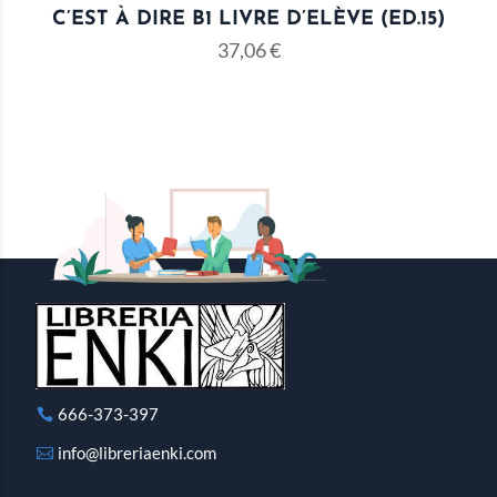
C’EST À DIRE B1 LIVRE D’ELÈVE (ED.15)
37,06
€
666-373-397
info@libreriaenki.com