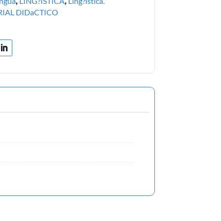
ngua
,
LING?ISTICA
,
Ling?istica.
IAL DIDaCTICO