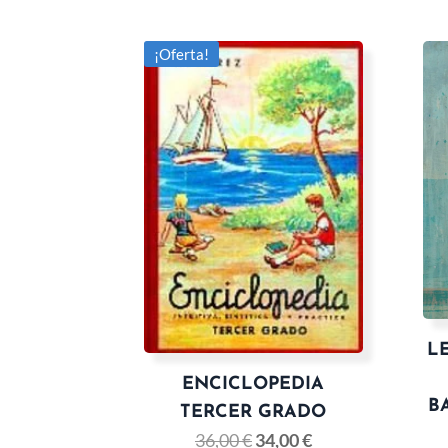
¡Oferta!
L
ENCICLOPEDIA
B
TERCER GRADO
36,00
€
34,00
€