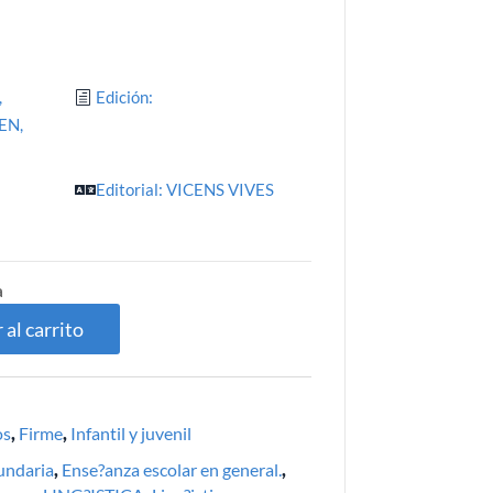
,
Edición:
EN,
Editorial: VICENS VIVES
5
a
 al carrito
os
,
Firme
,
Infantil y juvenil
undaria
,
Ense?anza escolar en general.
,