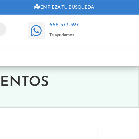
EMPIEZA TU BUSQUEDA
666-373-397

Te ayudamos
UENTOS
S