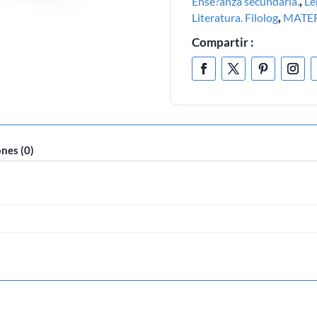
Ense?anza secundaria.
,
Le
Literatura. Filolog
,
MATER
Compartir :
nes (0)