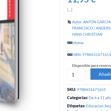
[…]
Autor: ANTÓN GARCÍA
FRANCISCO / ANDERS
HANS CHRISTIAN
Idioma:
ISBN: 978843167165
Disponible para reserv
Añadir
SKU:
9788431671655
Categorías:
De 6 a 11 añ
Etiquetas:
Educacion Sec