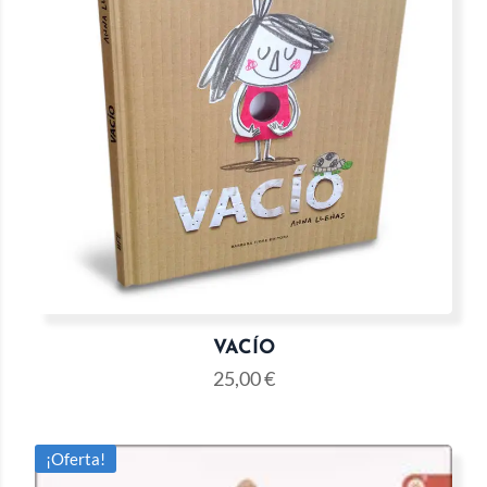
VACÍO
25,00
€
¡Oferta!