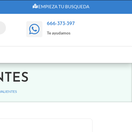
EMPIEZA TU BUSQUEDA
666-373-397

Te ayudamos
NTES
 VALIENTES