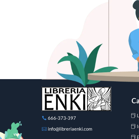
Ca
666-373-397
I
info@libreriaenki.com