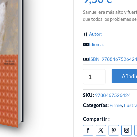
Samuel era más alto y fuer
que todos los problemas se 
Autor:
Idioma:
ISBN: 978846752642
Añadir
SKU:
9788467526424
Categorías:
Firme
,
Ilustr
Compartir :