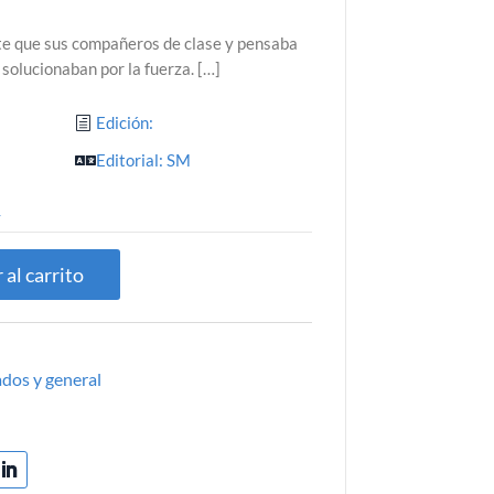
te que sus compañeros de clase y pensaba
solucionaban por la fuerza. […]
Edición:
Editorial: SM
4
 al carrito
ados y general