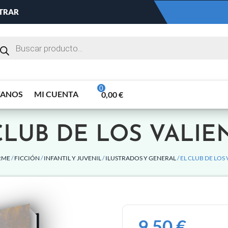
NTRAR
TANOS
MI CUENTA
0,00
€
CLUB DE LOS VALIE
RME
/
FICCIÓN
/
INFANTIL Y JUVENIL
/
ILUSTRADOS Y GENERAL
/ EL CLUB DE LOS
9,50
€