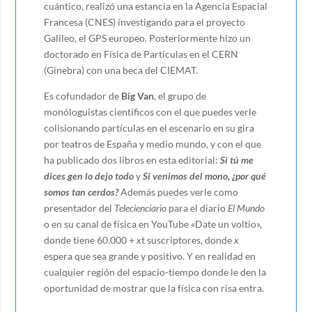
cuántico, realizó una estancia en la Agencia Espacial
Francesa (CNES) investigando para el proyecto
Galileo, el GPS europeo. Posteriormente hizo un
doctorado en Física de Partículas en el CERN
(Ginebra) con una beca del CIEMAT.
Es cofundador de
Big Van
, el grupo de
monóloguistas científicos con el que puedes verle
colisionando partículas en el escenario en su gira
por teatros de España y medio mundo, y con el que
ha publicado dos libros en esta editorial:
Si tú me
dices gen lo dejo todo
y
Si venimos del mono, ¿por qué
somos tan cerdos?
Además puedes verle como
presentador del
Telecienciario
para el diario
El Mundo
o en su canal de física en YouTube «Date un voltio»,
donde tiene 60.000 +
x
t suscriptores, donde
x
espera que sea grande y positivo. Y en realidad en
cualquier región del espacio-tiempo donde le den la
oportunidad de mostrar que la física con risa entra.