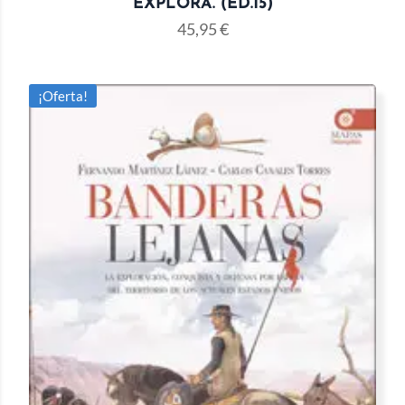
EXPLORA. (ED.15)
45,95
€
¡Oferta!