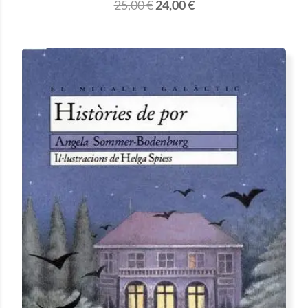
25,00
€
24,00
€