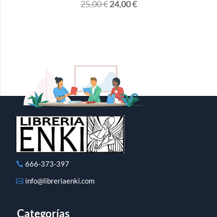
25,00
€
24,00
€
666-373-397
info@libreriaenki.com
Categorías