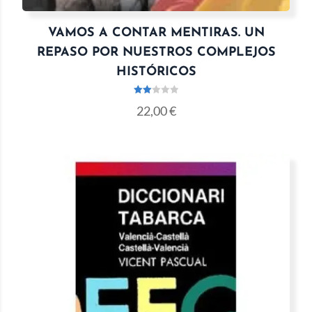
VAMOS A CONTAR MENTIRAS. UN
REPASO POR NUESTROS COMPLEJOS
HISTÓRICOS
Valo
22,00
€
rado
con
2.00
de 5