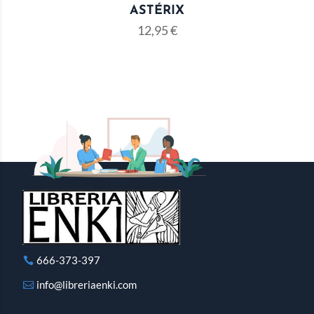
ASTÉRIX
12,95
€
666-373-397
info@libreriaenki.com