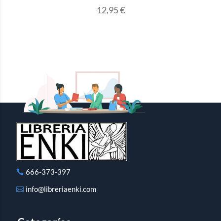
12,95
€
666-373-397
info@libreriaenki.com