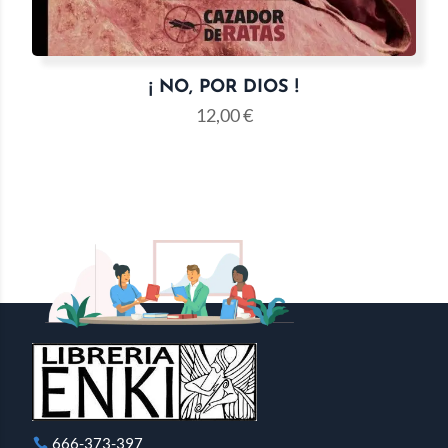
¡ NO, POR DIOS !
12,00
€
666-373-397