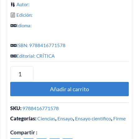
Autor:
Edición:
Idioma:
ISBN: 9788416771578
Editorial: CRÍTICA
Añadir al carrito
SKU:
9788416771578
Categorías:
Ciencias
,
Ensayo
,
Ensayo científico
,
Firme
Compartir :