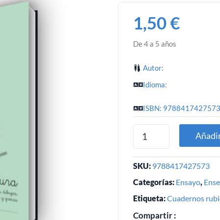
1,50
€
De 4 a 5 años
Autor:
Idioma:
ISBN: 978841742757
Añadir
SKU:
9788417427573
Categorías:
Ensayo
,
Ense
Etiqueta:
Cuadernos rub
Compartir :