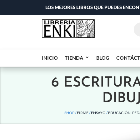
LOS MEJORES LIBROS QUE PUEDES ENCO
INICIO
TIENDA
BLOG
CONTÁC
6 ESCRITUR
DIBU
SHOP /
FIRME
/
ENSAYO
/
EDUCACIÓN. PE