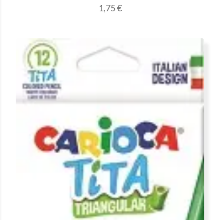
1,75
€