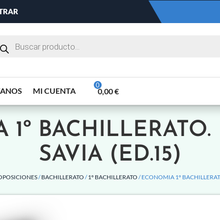
NTRAR
TANOS
MI CUENTA
0,00
€
 1º BACHILLERATO.
SAVIA (ED.15)
 OPOSICIONES
/
BACHILLERATO
/
1º BACHILLERATO
/ ECONOMIA 1º BACHILLERAT