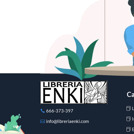
Ca
666-373-397
I
info@libreriaenki.com