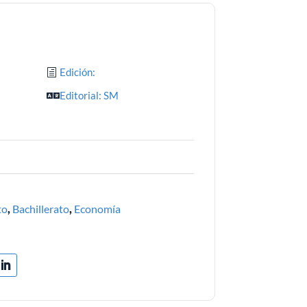
Edición:
Editorial: SM
2
to
,
Bachillerato
,
Economía