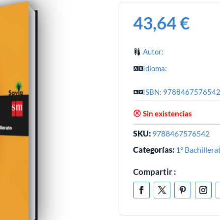
43,64
€
Autor:
Idioma:
ISBN: 978846757654
Sin existencias
SKU:
9788467576542
Categorías:
1º Bachillera
Compartir :