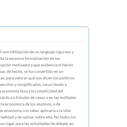
d son:Utilización de un lenguaje riguroso y
ta la excesiva formalización de los
imación motivadora que evidencia el hecho
que, de hecho, se ha convertido en un
s, para valorar qué nos dicen los políticos
ncillos y simplificados, recurriendo a
la economía busca la complicidad del
áctica o Estudio de casos o en las múltiples
cia económica de los alumnos, o de
ber economía con saber aplicarla a la vida
alidad y de opinar sobre ella. No todos los
n lugar para las actividades de debate, en