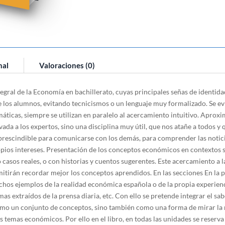
nal
Valoraciones (0)
gral de la Economía en bachillerato, cuyas principales señas de identida
 los alumnos, evitando tecnicismos o un lenguaje muy formalizado. Se evi
ticas, siempre se utilizan en paralelo al acercamiento intuitivo. Aprox
ada a los expertos, sino una disciplina muy útil, que nos atañe a todos y 
rescindible para comunicarse con los demás, para comprender las noticia
pios intereses. Presentación de los conceptos económicos en contextos se
 casos reales, o con historias y cuentos sugerentes. Este acercamiento a 
tirán recordar mejor los conceptos aprendidos. En las secciones En la pr
chos ejemplos de la realidad económica española o de la propia experien
as extraídos de la prensa diaria, etc. Con ello se pretende integrar el sa
omo un conjunto de conceptos, sino también como una forma de mirar la re
emas económicos. Por ello en el libro, en todas las unidades se reserva u