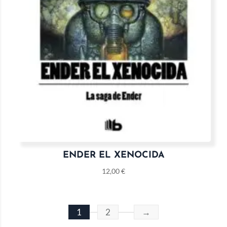
ENDER EL XENOCIDA
12,00
€
1
2
→