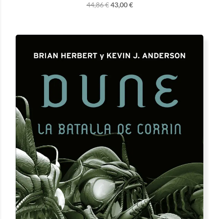
44,86
€
43,00
€