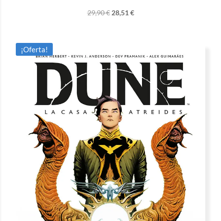
29,90
€
28,51
€
¡Oferta!