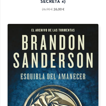
SECRETA 4)
26,90
€
26,00
€