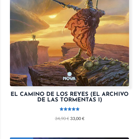
EL CAMINO DE LOS REYES (EL ARCHIVO
DE LAS TORMENTAS I)
Valorado
34,90
€
33,00
€
con
5.00
de 5