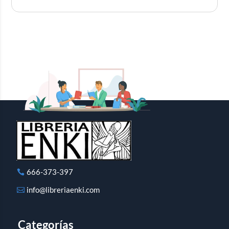
666-373-397
info@libreriaenki.com
Categorías