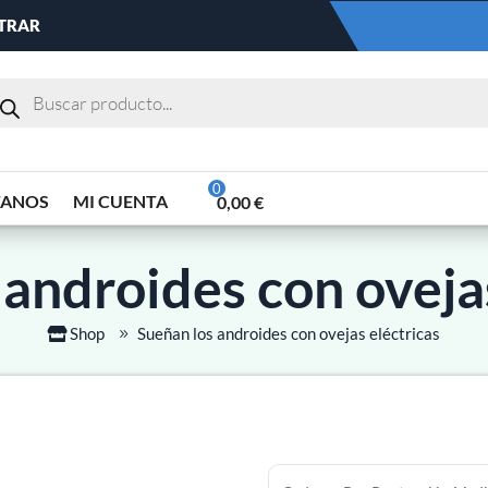
NTRAR
TANOS
MI CUENTA
0,00
€
 androides con ovejas
Shop
Sueñan los androides con ovejas eléctricas