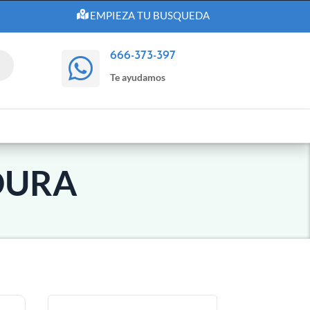
EMPIEZA TU BUSQUEDA
666-373-397

Te ayudamos
DURA