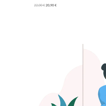
22,00
€
20,90
€