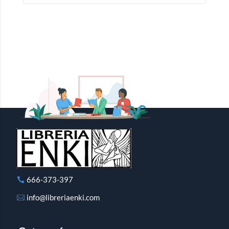
666-373-397
info@libreriaenki.com