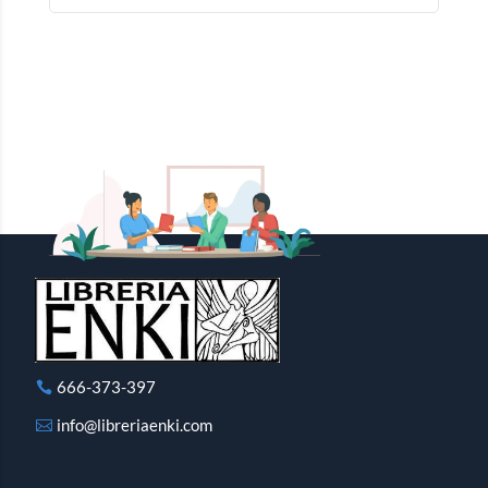
666-373-397
info@libreriaenki.com