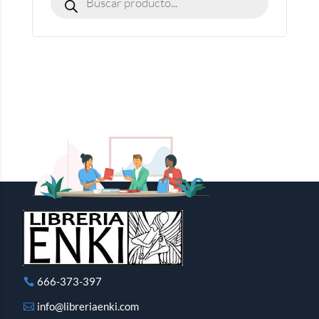
666-373-397
info@libreriaenki.com