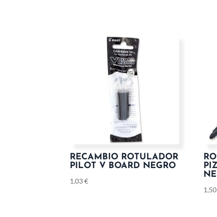
RECAMBIO ROTULADOR
RO
PILOT V BOARD NEGRO
PI
NE
1,03
€
1,5