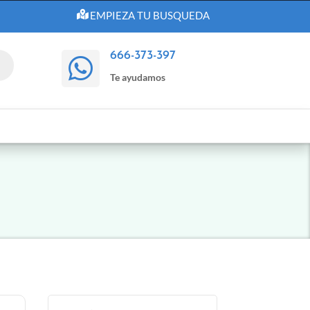
EMPIEZA TU BUSQUEDA
666-373-397

Te ayudamos