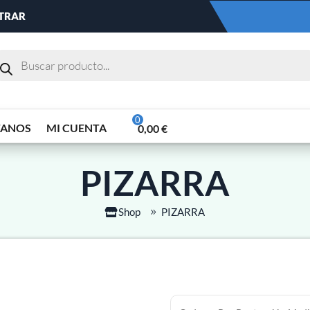
NTRAR
TANOS
MI CUENTA
0,00
€
PIZARRA
Shop
PIZARRA