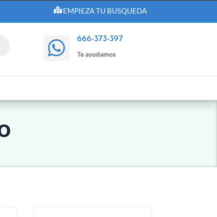
EMPIEZA TU BUSQUEDA
666-373-397

Te ayudamos
o