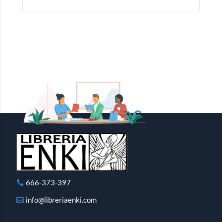
666-373-397
info@libreriaenki.com