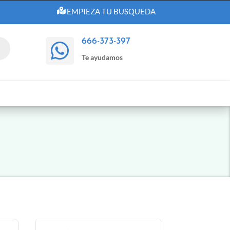
EMPIEZA TU BUSQUEDA
666-373-397

Te ayudamos