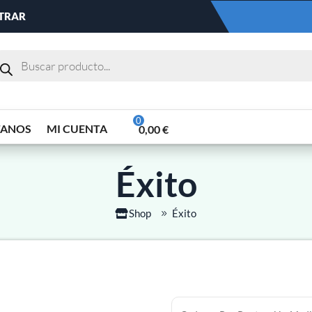
NTRAR
TANOS
MI CUENTA
0,00
€
Éxito
Shop
Éxito