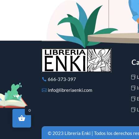
Ca
666-373-397
I
info@libreriaenki.com
L
0
© 2023 Librería Enki | Todos los derechos r