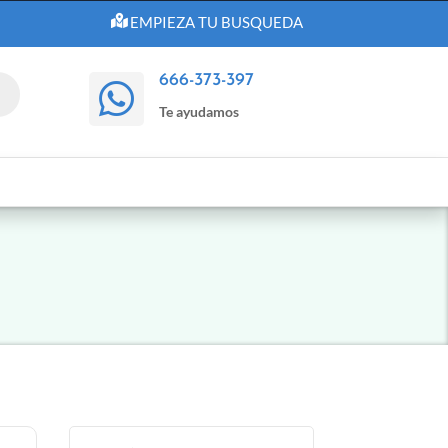
EMPIEZA TU BUSQUEDA
666-373-397

Te ayudamos