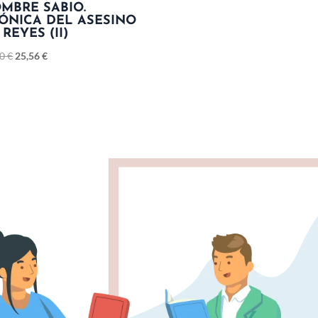
MBRE SABIO.
ÓNICA DEL ASESINO
 REYES (II)
90
€
25,56
€